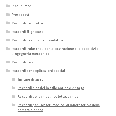
Piedi di mobili
Pressacavi
Raccordi decorativi
Raccordi flightcase
Raccordi in acciaio inossidabile
Raccordi industriali per la costruzione di dispositivi e
l'ingegneria meccanica
Raccordi neri
Raccordi per applicazioni speciali
finiture di lusso
Raccordi classici in stile antico e vintage
Raccordi per camper, roulotte, camper
Raccordi per i settori medico, di laboratorio e delle
camere bianche