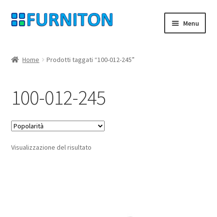
Vai
Vai
Menu
alla
al
navigazione
contenuto
Il mio account
Home
Prodotti taggati “100-012-245”
I nostri partner
100-012-245
Protezione dei dati
Diritto di recesso
Visualizzazione del risultato
Contatta
Impronta
AGB