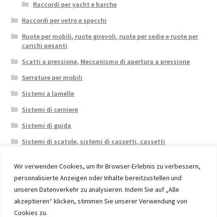
Raccordi per yacht e barche
Raccordi per vetro e specchi
Ruote per mobili, ruote girevoli, ruote per sedie e ruote per
carichi pesanti
Scatti a pressione, Meccanismo di apertura a pressione
Serrature per mobili
Sistemi a lamelle
Sistemi di cerniere
Sistemi di guida
Sistemi di scatole, sistemi di cassetti, cassetti
Wir verwenden Cookies, um Ihr Browser-Erlebnis zu verbessern,
personalisierte Anzeigen oder Inhalte bereitzustellen und
unseren Datenverkehr zu analysieren. Indem Sie auf „Alle
akzeptieren“ klicken, stimmen Sie unserer Verwendung von
© 2026 Eruon Trade UG, Germany, member of the ERUON
Cookies zu.