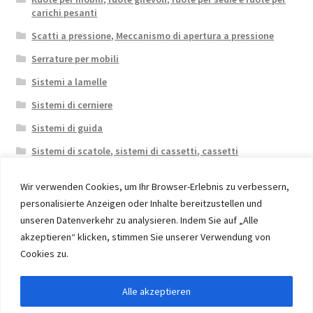
carichi pesanti
Scatti a pressione, Meccanismo di apertura a pressione
Serrature per mobili
Sistemi a lamelle
Sistemi di cerniere
Sistemi di guida
Sistemi di scatole, sistemi di cassetti, cassetti
Wir verwenden Cookies, um Ihr Browser-Erlebnis zu verbessern,
personalisierte Anzeigen oder Inhalte bereitzustellen und
unseren Datenverkehr zu analysieren. Indem Sie auf „Alle
akzeptieren“ klicken, stimmen Sie unserer Verwendung von
© 2026 Eruon Trade UG, Germany, member of the ERUON
Cookies zu.
Group. High quality Furniture Fittings and Components
Alle akzeptieren