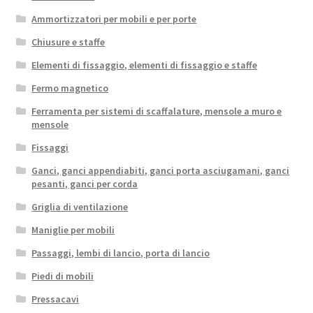
Ammortizzatori per mobili e per porte
Chiusure e staffe
Elementi di fissaggio, elementi di fissaggio e staffe
Fermo magnetico
Ferramenta per sistemi di scaffalature, mensole a muro e
mensole
Fissaggi
Ganci, ganci appendiabiti, ganci porta asciugamani, ganci
pesanti, ganci per corda
Griglia di ventilazione
Maniglie per mobili
Passaggi, lembi di lancio, porta di lancio
Piedi di mobili
Pressacavi