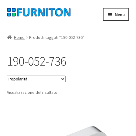
Vai
Vai
Menu
alla
al
navigazione
contenuto
Il mio account
Home
Prodotti taggati “190-052-736”
I nostri partner
190-052-736
Protezione dei dati
Diritto di recesso
Visualizzazione del risultato
Contatta
Impronta
AGB