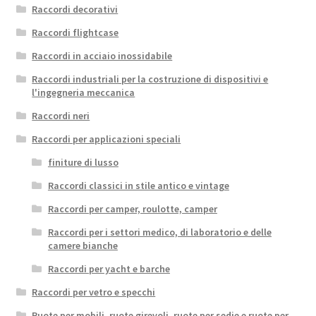
Raccordi decorativi
Raccordi flightcase
Raccordi in acciaio inossidabile
Raccordi industriali per la costruzione di dispositivi e
l'ingegneria meccanica
Raccordi neri
Raccordi per applicazioni speciali
finiture di lusso
Raccordi classici in stile antico e vintage
Raccordi per camper, roulotte, camper
Raccordi per i settori medico, di laboratorio e delle
camere bianche
Raccordi per yacht e barche
Raccordi per vetro e specchi
Ruote per mobili, ruote girevoli, ruote per sedie e ruote per