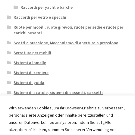
Raccordi per yacht e barche
Raccordi per vetro e specchi
Ruote per mobili, ruote girevoli, ruote per sedie e ruote per
carichi pesanti
Scatti a pressione, Meccanismo di apertura a pressione
Serrature per mobili
Sistemi a lamelle
Sistemi di cerniere
Sistemi di guida
Sistemi di scatole, sistemi di cassetti, cassetti
Wir verwenden Cookies, um Ihr Browser-Erlebnis zu verbessern,
personalisierte Anzeigen oder Inhalte bereitzustellen und
unseren Datenverkehr zu analysieren. Indem Sie auf „Alle
akzeptieren“ klicken, stimmen Sie unserer Verwendung von