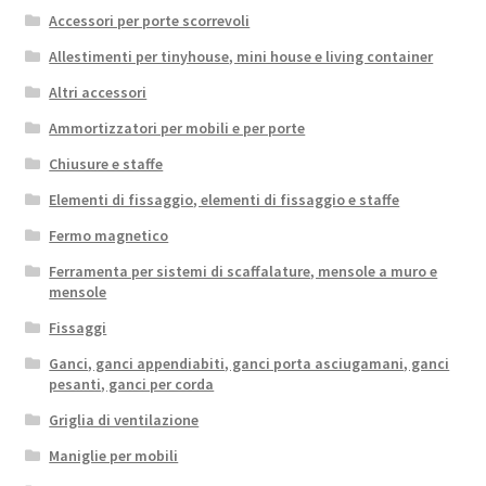
Accessori per porte scorrevoli
Allestimenti per tinyhouse, mini house e living container
Altri accessori
Ammortizzatori per mobili e per porte
Chiusure e staffe
Elementi di fissaggio, elementi di fissaggio e staffe
Fermo magnetico
Ferramenta per sistemi di scaffalature, mensole a muro e
mensole
Fissaggi
Ganci, ganci appendiabiti, ganci porta asciugamani, ganci
pesanti, ganci per corda
Griglia di ventilazione
Maniglie per mobili