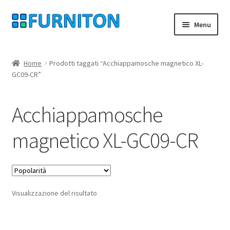
Vai
Vai
Menu
alla
al
navigazione
contenuto
Il mio account
Home
Prodotti taggati “Acchiappamosche magnetico XL-
GC09-CR”
I nostri partner
Protezione dei dati
Acchiappamosche
Diritto di recesso
magnetico XL-GC09-CR
Contatta
Impronta
Visualizzazione del risultato
AGB