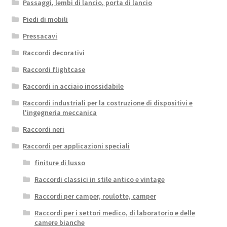
Passaggi, lembi di lancio, porta di lancio
Piedi di mobili
Pressacavi
Raccordi decorativi
Raccordi flightcase
Raccordi in acciaio inossidabile
Raccordi industriali per la costruzione di dispositivi e
l'ingegneria meccanica
Raccordi neri
Raccordi per applicazioni speciali
finiture di lusso
Raccordi classici in stile antico e vintage
Raccordi per camper, roulotte, camper
Raccordi per i settori medico, di laboratorio e delle
camere bianche